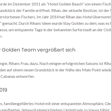
rde im Dezember 2011 als “Hotel Golden Beach” von einem Fische
ndstück der Familie eröffnet. Rihan, der aktuelle Besitzer, ist der
erstorbenen Fischers. Im Jahr 2014 hat Rihan das Hotel übernom
” gemacht. Durch Rihans Ideen wurde Stay Golden zu dem, was es he
esse, um entspannte Tage in der bekannten Surferstadt an der Ost
n.
 Golden Team vergrößert sich
gie, Rihans Frau, dazu. Nach einigen erfolgreichen Saisons ist Riha
lden auf einem neuen Grundstück in der Nähe des Main Point wied
e Cabanas entworfen.
019
nes, familiengeführtes Hotel mit einer entspannten Atmosphäre. Gl
m gepflegten, liebevoll eingerichtetem Umfeld wie zu Hause fühlst.