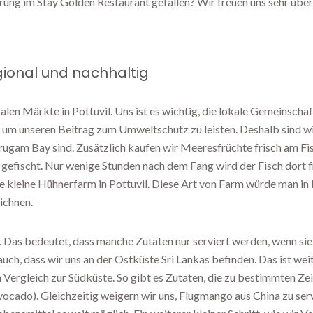
hrung im Stay Golden Restaurant gefallen? Wir freuen uns sehr übe
gional und nachhaltig
len Märkte in Pottuvil. Uns ist es wichtig, die lokale Gemeinschaf
, um unseren Beitrag zum Umweltschutz zu leisten. Deshalb sind wi
 Arugam Bay sind. Zusätzlich kaufen wir Meeresfrüchte frisch am F
 gefischt. Nur wenige Stunden nach dem Fang wird der Fisch dort f
ne kleine Hühnerfarm in Pottuvil. Diese Art von Farm würde man in
ichnen.
. Das bedeutet, dass manche Zutaten nur serviert werden, wenn sie s
auch, dass wir uns an der Ostküste Sri Lankas befinden. Das ist weit
 Vergleich zur Südküste. So gibt es Zutaten, die zu bestimmten Zei
Avocado). Gleichzeitig weigern wir uns, Flugmango aus China zu ser