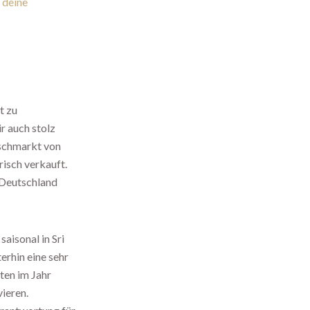
r
deine
t zu
r auch stolz
ischmarkt von
risch verkauft.
 Deutschland
aisonal in Sri
erhin eine sehr
ten im Jahr
vieren.