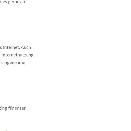
t es gerne an
s Internet. Auch
e Internetnutzung
ine angenehme
ing für unser