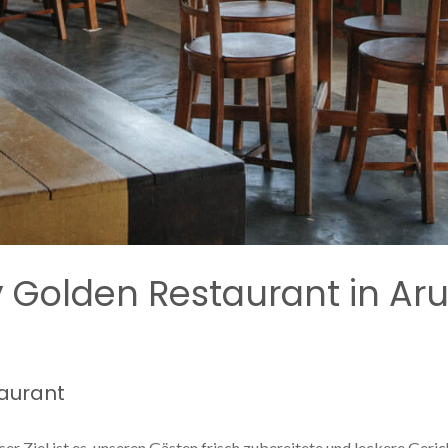
ay Golden Restaurant in A
taurant
r Ziel ist es, unseren Gästen frisch zubereitete und leckere Geric