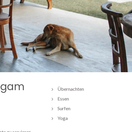
rugam
Übernachten
Essen
Surfen
Yoga
hte zu servieren.