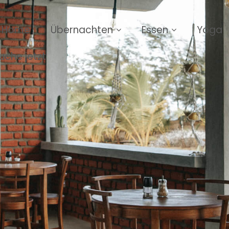
Home
Übernachten
Essen
Yoga
uche jetzt